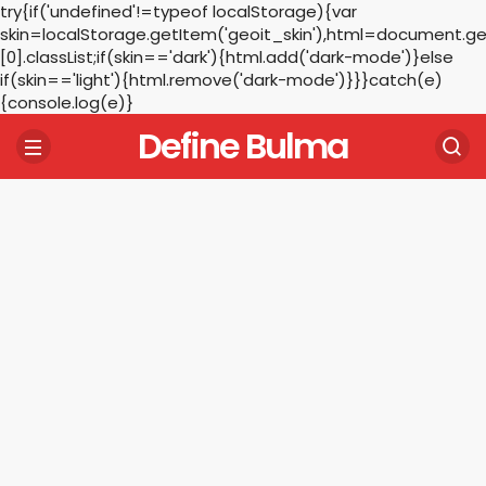
try{if('undefined'!=typeof localStorage){var
skin=localStorage.getItem('geoit_skin'),html=document.
[0].classList;if(skin=='dark'){html.add('dark-mode')}else
if(skin=='light'){html.remove('dark-mode')}}}catch(e)
{console.log(e)}
Define Bulma