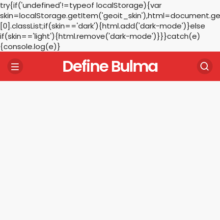
try{if('undefined'!=typeof localStorage){var
skin=localStorage.getItem('geoit_skin'),html=document.
[0].classList;if(skin=='dark'){html.add('dark-mode')}else
if(skin=='light'){html.remove('dark-mode')}}}catch(e)
{console.log(e)}
Define Bulma