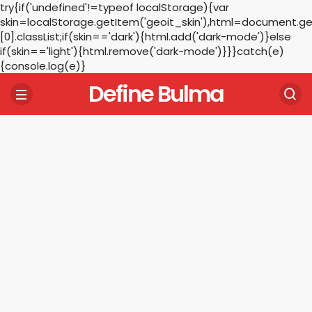
try{if('undefined'!=typeof localStorage){var
skin=localStorage.getItem('geoit_skin'),html=document.
[0].classList;if(skin=='dark'){html.add('dark-mode')}else
if(skin=='light'){html.remove('dark-mode')}}}catch(e)
{console.log(e)}
Define Bulma