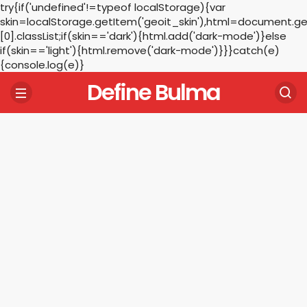
try{if('undefined'!=typeof localStorage){var
skin=localStorage.getItem('geoit_skin'),html=document.
[0].classList;if(skin=='dark'){html.add('dark-mode')}else
if(skin=='light'){html.remove('dark-mode')}}}catch(e)
{console.log(e)}
Define Bulma