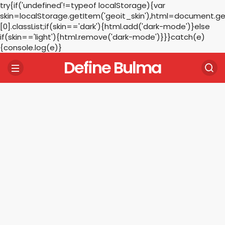
try{if('undefined'!=typeof localStorage){var
skin=localStorage.getItem('geoit_skin'),html=document.
[0].classList;if(skin=='dark'){html.add('dark-mode')}else
if(skin=='light'){html.remove('dark-mode')}}}catch(e)
{console.log(e)}
Define Bulma