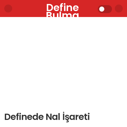
Define
Bulma
Definede Nal İşareti