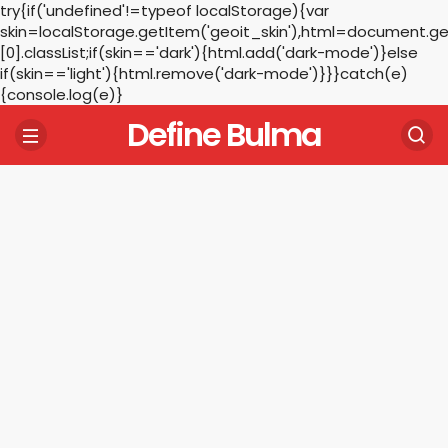
try{if('undefined'!=typeof localStorage){var
skin=localStorage.getItem('geoit_skin'),html=document.
[0].classList;if(skin=='dark'){html.add('dark-mode')}else
if(skin=='light'){html.remove('dark-mode')}}}catch(e)
{console.log(e)}
Define Bulma