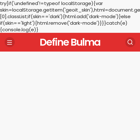
try{if('undefined'!=typeof localStorage){var
skin=localStorage.getItem('geoit_skin'),html=document.
[0].classList;if(skin=='dark'){html.add('dark-mode')}else
if(skin=='light'){html.remove('dark-mode')}}}catch(e)
{console.log(e)}
Define Bulma