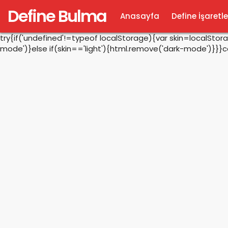
Define Bulma
Anasayfa
Define İşaretle
try{if('undefined'!=typeof localStorage){var skin=localSto
mode')}else if(skin=='light'){html.remove('dark-mode')}}}