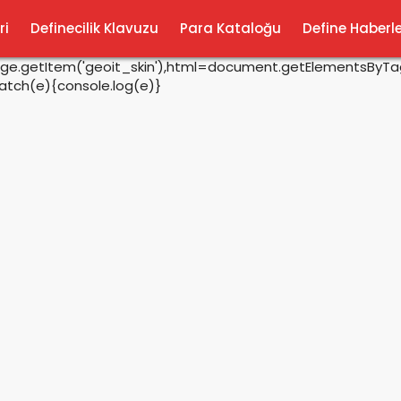
ri
Definecilik Klavuzu
Para Kataloğu
Define Haberle
rage.getItem('geoit_skin'),html=document.getElementsByTagN
catch(e){console.log(e)}