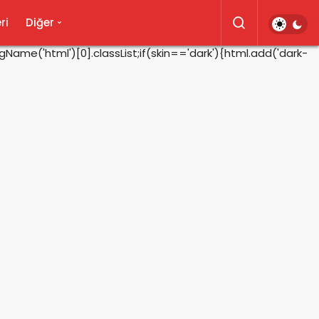
ri
Diğer
ame('html')[0].classList;if(skin=='dark'){html.add('dark-