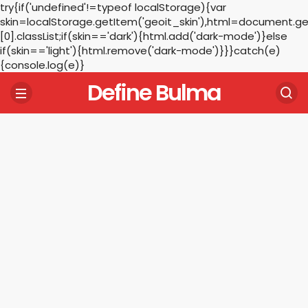
try{if('undefined'!=typeof localStorage){var
skin=localStorage.getItem('geoit_skin'),html=document.
[0].classList;if(skin=='dark'){html.add('dark-mode')}else
if(skin=='light'){html.remove('dark-mode')}}}catch(e)
{console.log(e)}
Define Bulma