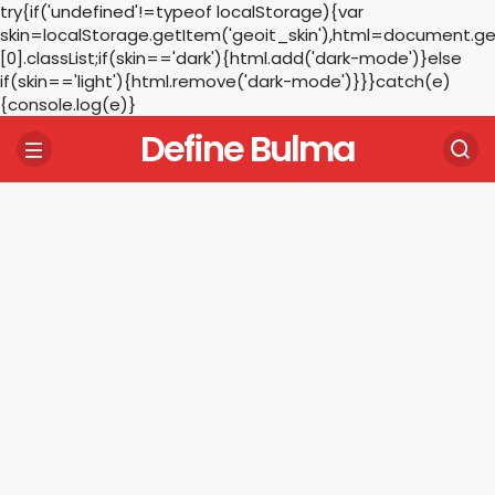
try{if('undefined'!=typeof localStorage){var
skin=localStorage.getItem('geoit_skin'),html=document.
[0].classList;if(skin=='dark'){html.add('dark-mode')}else
if(skin=='light'){html.remove('dark-mode')}}}catch(e)
{console.log(e)}
Define Bulma