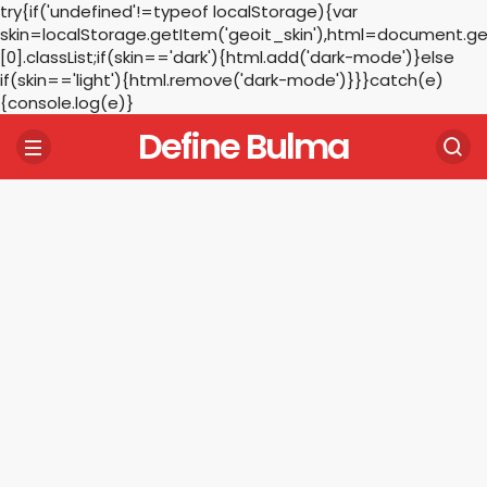
try{if('undefined'!=typeof localStorage){var
skin=localStorage.getItem('geoit_skin'),html=document.
[0].classList;if(skin=='dark'){html.add('dark-mode')}else
if(skin=='light'){html.remove('dark-mode')}}}catch(e)
{console.log(e)}
Define Bulma