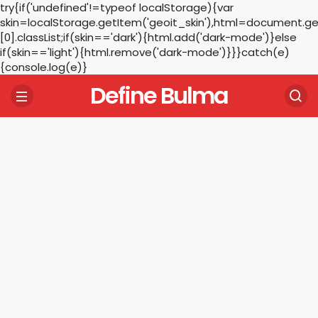
try{if('undefined'!=typeof localStorage){var
skin=localStorage.getItem('geoit_skin'),html=document.
[0].classList;if(skin=='dark'){html.add('dark-mode')}else
if(skin=='light'){html.remove('dark-mode')}}}catch(e)
{console.log(e)}
Define Bulma