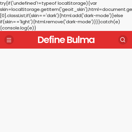
try{if('undefined'!=typeof localStorage){var
skin=localStorage.getItem('geoit_skin'),html=document.
[0].classList;if(skin=='dark'){html.add('dark-mode')}else
if(skin=='light'){html.remove('dark-mode')}}}catch(e)
{console.log(e)}
Define Bulma