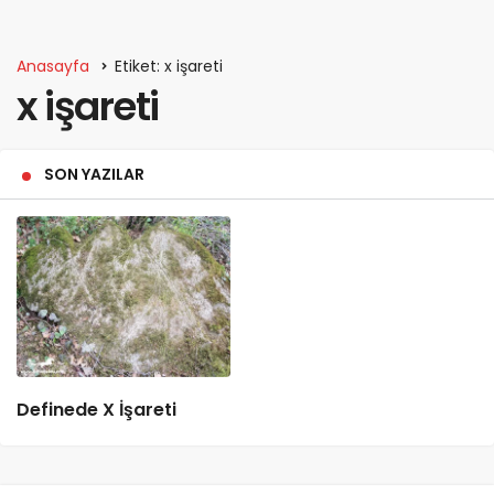
Anasayfa
Etiket: x işareti
x işareti
SON YAZILAR
Definede X İşareti