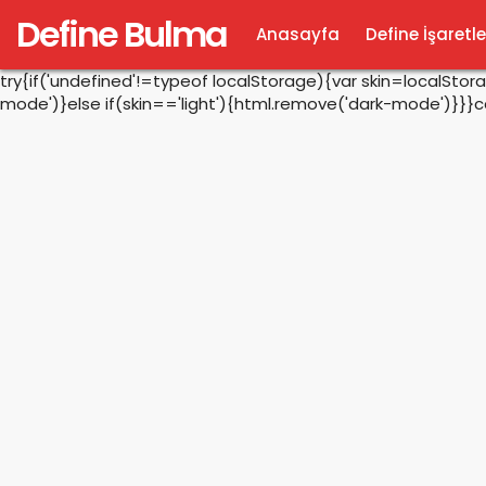
Define Bulma
Anasayfa
Define İşaretle
try{if('undefined'!=typeof localStorage){var skin=localSto
mode')}else if(skin=='light'){html.remove('dark-mode')}}}