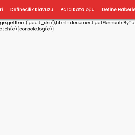
ri
Definecilik Klavuzu
Para Kataloğu
Define Haberle
rage.getItem('geoit_skin'),html=document.getElementsByTagN
catch(e){console.log(e)}