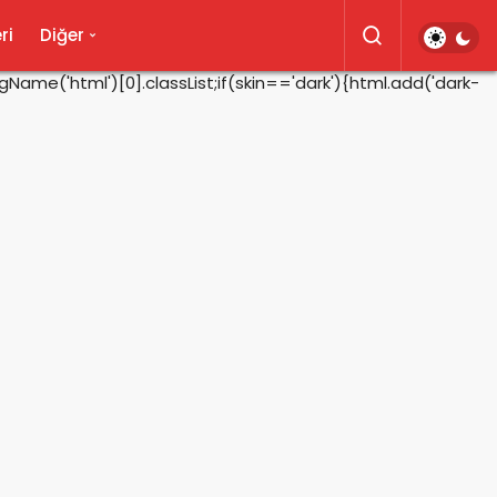
ri
Diğer
ame('html')[0].classList;if(skin=='dark'){html.add('dark-