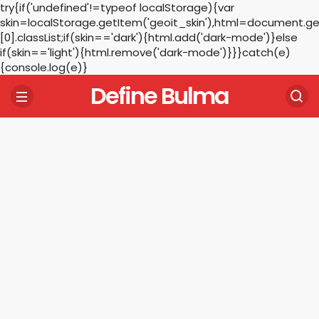
try{if('undefined'!=typeof localStorage){var
skin=localStorage.getItem('geoit_skin'),html=document.
[0].classList;if(skin=='dark'){html.add('dark-mode')}else
if(skin=='light'){html.remove('dark-mode')}}}catch(e)
{console.log(e)}
Define Bulma