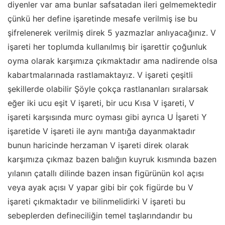
diyenler var ama bunlar safsatadan ileri gelmemektedir
çünkü her define işaretinde mesafe verilmiş ise bu
şifrelenerek verilmiş direk 5 yazmazlar anlıyacağınız. V
işareti her toplumda kullanılmış bir işarettir çoğunluk
oyma olarak karşımıza çıkmaktadır ama nadirende olsa
kabartmalarınada rastlamaktayız. V işareti çeşitli
şekillerde olabilir Şöyle çokça rastlananları sıralarsak
eğer iki ucu eşit V işareti, bir ucu Kısa V işareti, V
işareti karşısında murc oyması gibi ayrıca U İşareti Y
işaretide V işareti ile aynı mantığa dayanmaktadır
bunun haricinde herzaman V işareti direk olarak
karşımıza çıkmaz bazen balığın kuyruk kısmında bazen
yılanın çatallı dilinde bazen insan figürünün kol açısı
veya ayak açısı V yapar gibi bir çok figürde bu V
işareti çıkmaktadır ve bilinmelidirki V işareti bu
sebeplerden defineciliğin temel taşlarındandır bu