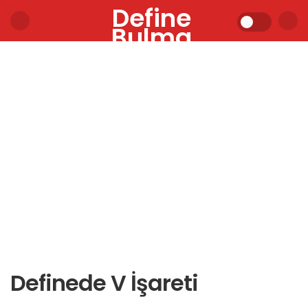
Define
Bulma
Definede V İşareti