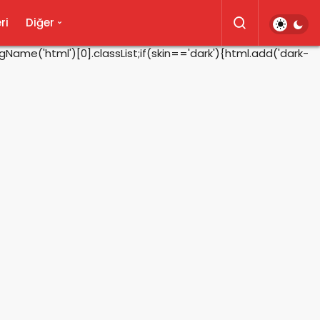
ri
Diğer
ame('html')[0].classList;if(skin=='dark'){html.add('dark-