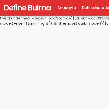
Define Bulma
Anasayfa
Define İşaretle
try{if('undefined'!=typeof localStorage){var skin=localSto
mode')}else if(skin=='light'){html.remove('dark-mode')}}}