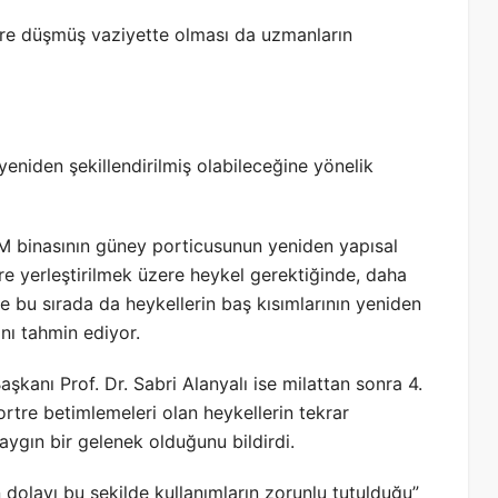
ere düşmüş vaziyette olması da uzmanların
eniden şekillendirilmiş olabileceğine yönelik
 M binasının güney porticusunun yeniden yapısal
ere yerleştirilmek üzere heykel gerektiğinde, daha
ve bu sırada da heykellerin baş kısımlarının yeniden
nı tahmin ediyor.
şkanı Prof. Dr. Sabri Alanyalı ise milattan sonra 4.
ortre betimlemeleri olan heykellerin tekrar
ygın bir gelenek olduğunu bildirdi.
olayı bu şekilde kullanımların zorunlu tutulduğu”