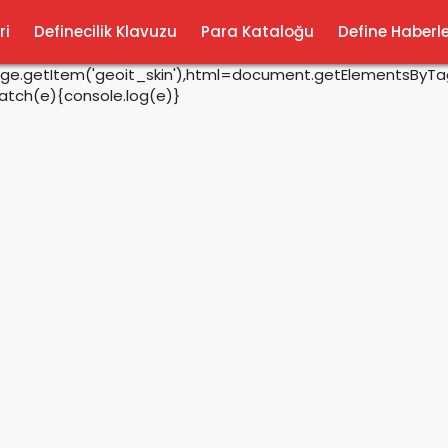
ri
Definecilik Klavuzu
Para Kataloğu
Define Haberle
rage.getItem('geoit_skin'),html=document.getElementsByTagN
catch(e){console.log(e)}