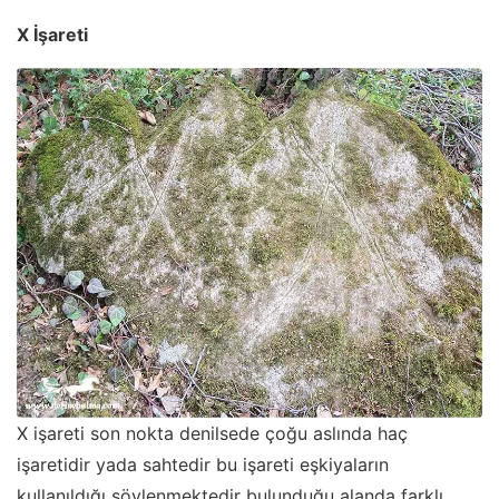
X İşareti
X işareti son nokta denilsede çoğu aslında haç
işaretidir yada sahtedir bu işareti eşkiyaların
kullanıldığı söylenmektedir bulunduğu alanda farklı