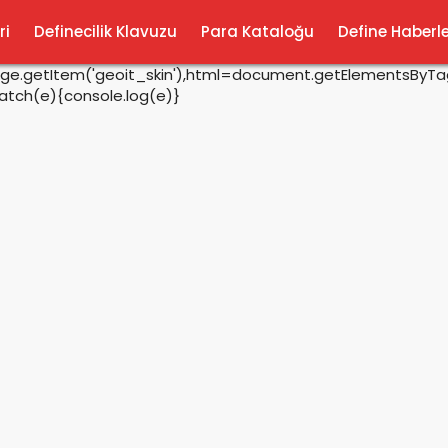
ri
Definecilik Klavuzu
Para Kataloğu
Define Haberle
rage.getItem('geoit_skin'),html=document.getElementsByTagN
catch(e){console.log(e)}