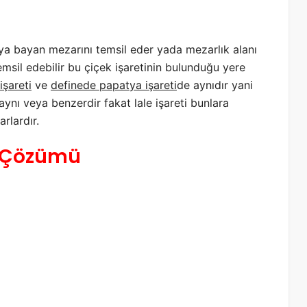
r ya bayan mezarını temsil eder yada mezarlık alanı
msil edebilir bu çiçek işaretinin bulunduğu yere
işareti
ve
definede papatya işareti
de aynıdır yani
ynı veya benzerdir fakat lale işareti bunlara
rlardır.
in Çözümü