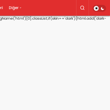
ri
Diğer
ame('html')[0].classList;if(skin=='dark'){html.add('dark-