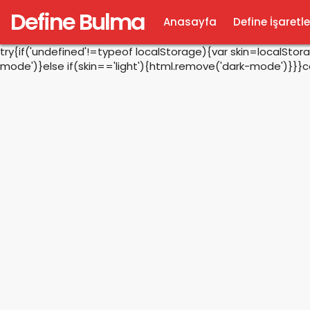
Define Bulma
Anasayfa
Define İşaretle
try{if('undefined'!=typeof localStorage){var skin=localSto
mode')}else if(skin=='light'){html.remove('dark-mode')}}}