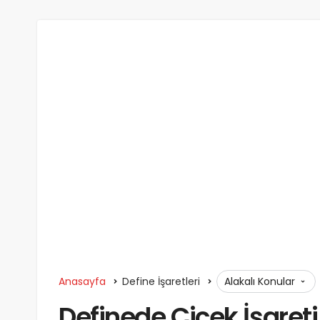
Anasayfa
Define İşaretleri
Alakalı Konular
Definede Çiçek İşareti