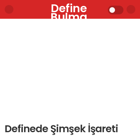
Define
Bulma
Definede Şimşek İşareti